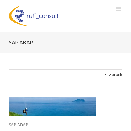
Zum
Inhalt
springen
SAP ABAP
Zurück
SAP ABAP