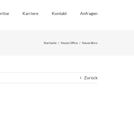
rtise
Karriere
Kontakt
Anfragen
Startseite
/
Neues Office
/
Neues Büro
Zurück