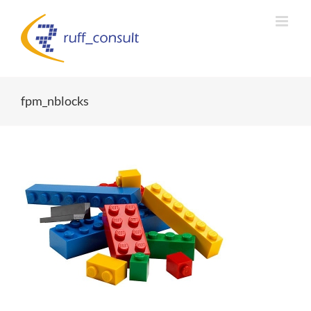
Zum
Inhalt
springen
fpm_nblocks