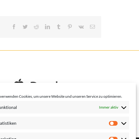
Facebook
Twitter
Reddit
LinkedIn
Tumblr
Pinterest
Vk
E-
Mail
 verwenden Cookies, um unsere Website und unseren Service zu optimieren.
unktional
Immer aktiv
atistiken
arketing