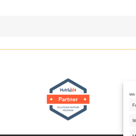
Wir
F
St
M