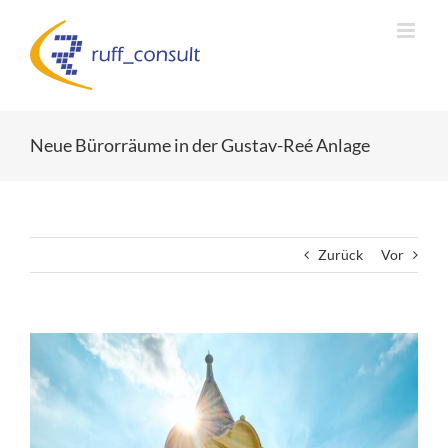
Zum
Inhalt
springen
Neue Bürorräume in der Gustav-Reé Anlage
Zurück
Vor
Zeige
grösseres
Bild