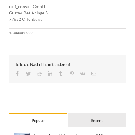
ruff_consult GmbH
Gustav-Reé Anlage 3
77652 Offenburg
1. Januar 2022
Teile die Nachricht mit anderen!
Facebook
Twitter
Reddit
LinkedIn
Tumblr
Pinterest
Vk
E-
Mail
Popular
Recent